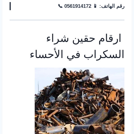
رقم الهاتف: 📱 0561914172 📞
ارقام حقين شراء
السكراب في الأحساء