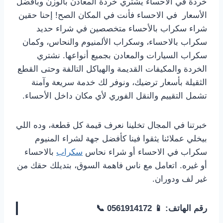
خردة في الاحساء يشتري خردة المعادن بالوزن وبأفضل
الأسعار في الاحساء فأنت في المكان الصح! إحنا حقين
شراء سكراب بالأحساء متخصصين في شراء حديد
سكراب بالاحساء، وسكراب الألمنيوم والنحاس، وكمان
سكراب السيارات والمعادن بجميع أنواعها. نشتري
الخردة والمكيفات القديمة والهياكل التالفة وحتى القطع
الثقيلة بأسعار ترضيك، ونوفر لك خدمة سريعة وآمنة
تشمل التقييم والنقل الفوري لأي مكان داخل الأحساء.
خبرتنا في المجال تخلينا نعرف قيمة كل قطعة، وده اللي
بيخلي عملائنا يثقوا فينا كأفضل جهة لشراء المنيوم
سكراب في الاحساء أو شراء نحاس
سكراب
بالاحساء
أو غيره. اتعامل مع ناس فاهمة السوق، بتديلك حقك من
غير لف ودوران.
رقم الهاتف: 📱 0561914172 📞