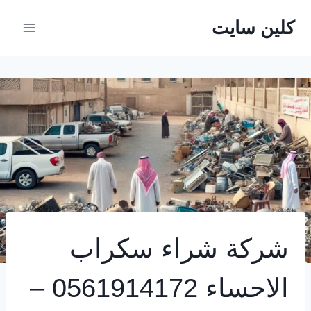
لتجاوز
كلين سايت
لى
لمحتوى
شركة شراء سكراب
الاحساء 0561914172 –