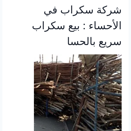
شركة سكراب في
الأحساء : بيع سكراب
سريع بالحسا