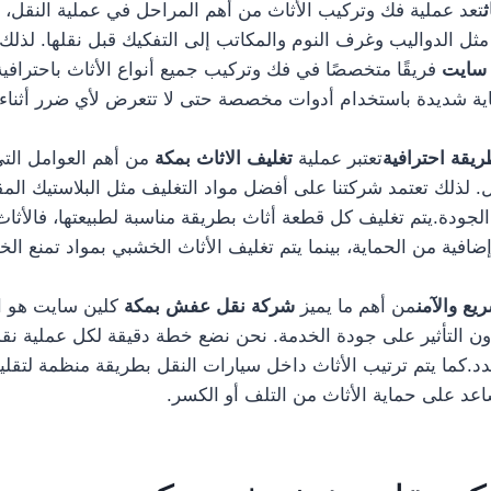
تعد عملية فك وتركيب الأثاث من أهم المراحل في عملية النقل، ح
ثل الدواليب وغرف النوم والمكاتب إلى التفكيك قبل نقلها. لذلك
 سايت
فريقًا متخصصًا في فك وتركيب جميع أنواع الأثاث باحترافية
اية شديدة باستخدام أدوات مخصصة حتى لا تتعرض لأي ضرر أثناء ع
ريقة احترافية
تعتبر عملية
تغليف الاثاث بمكة
من أهم العوامل الت
نقل. لذلك تعتمد شركتنا على أفضل مواد التغليف مثل البلاستيك الم
 الجودة.يتم تغليف كل قطعة أثاث بطريقة مناسبة لطبيعتها، فالأثا
ضافية من الحماية، بينما يتم تغليف الأثاث الخشبي بمواد تمنع ال
يع والآمن
من أهم ما يميز
شركة نقل عفش بمكة
كلين سايت هو ا
ون التأثير على جودة الخدمة. نحن نضع خطة دقيقة لكل عملية نقل
.كما يتم ترتيب الأثاث داخل سيارات النقل بطريقة منظمة لتقليل
عد على حماية الأثاث من التلف أو الكسر.