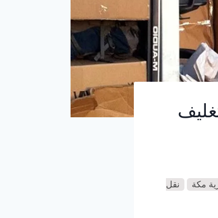
غليف
رية مكة
نقل