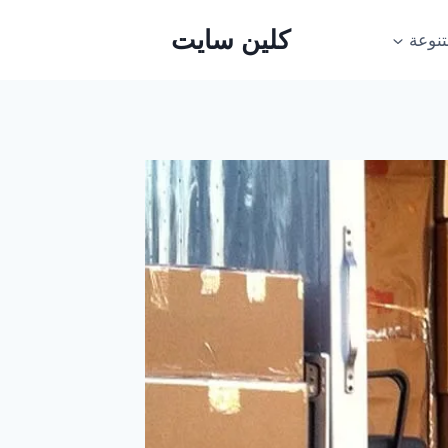
كلين سايت
نوعة