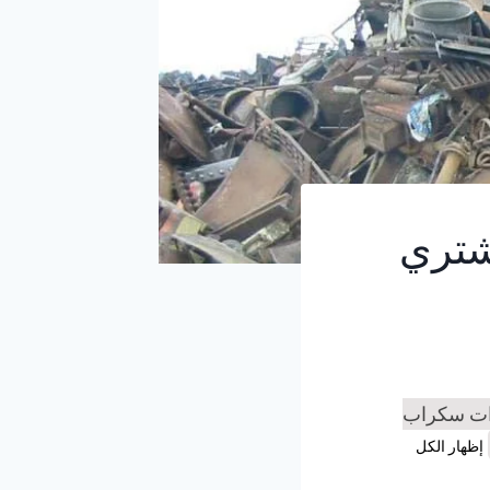
ل 0561914172 – نشتري
ات سكراب
إظهار الكل