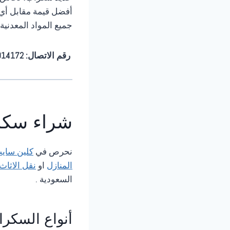
أفضل قيمة مقابل أي 
جميع المواد المعدني
رقم الاتصال: 0561914172 📞
شراء سكرا
نحرص في
كلين ساي
المنازل
او
نقل الاثاث
السعودية .
أنواع السكرا