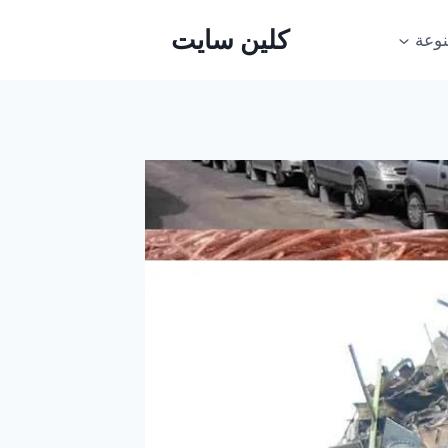
كلين سايت
وعة