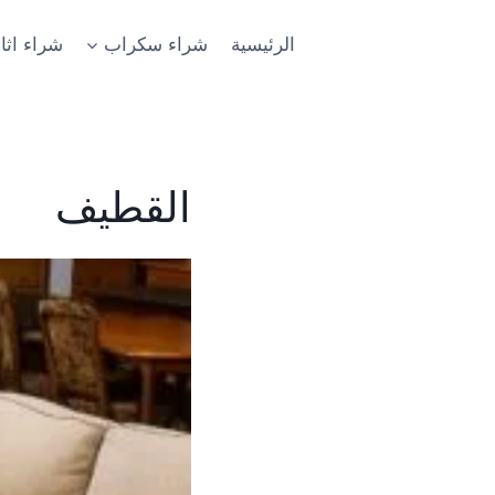
لتجاوز
لى
الرئيسية
شراء سكراب
شراء اث
لمحتوى
القطيف