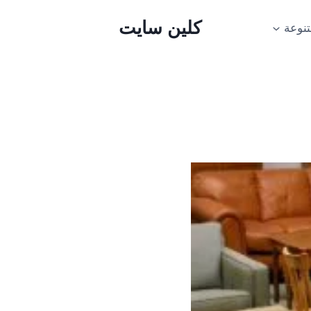
كلين سايت
نوعة