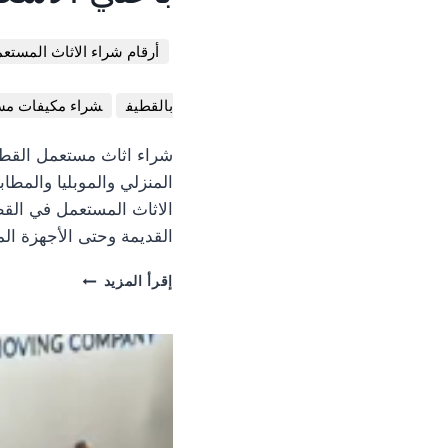
أرقام شراء الاثاث المستع
بالقطيف
شراء مكيفات مس
شراء اثاث مستعمل القطي
المنزلي والموبليا والمط
الاثاث المستعمل في القط
القديمة وحتى الأجهزة ال
محل
إقرأ المزيد
شراء
اثاث
مستعمل
بالقطيف
للإيجار:
نشتري
بأعلي
الأسعارأرقام