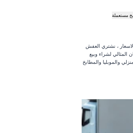
خ مستعملة
اسعار ، نشتري العفش
 المثالي لشراء وبيع
زلي والموبليا والمطابخ