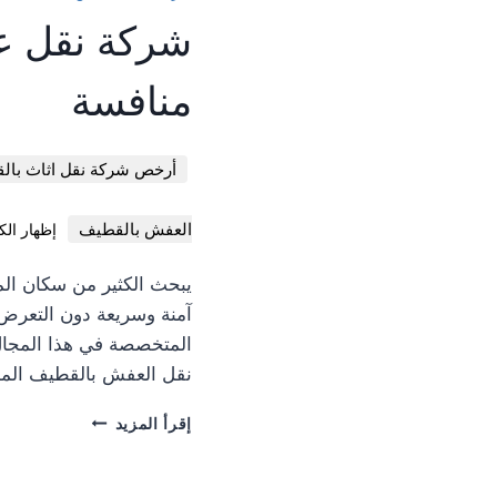
الخدمات
شركة نقل عف
ENTLOADED',
FUNCTION()
{
منافسة
CONST
WRAPPER
=
أرخص شركة نقل اثاث بالق
L('.CUSTOM-
TAGS-
WRAPPER');
العفش بالقطيف
إظهار الك
UNCTION(EL)
{
يبحث الكثير من سكان ال
CONST
آمنة وسريعة دون التعرض
SHOWBTN
=
المتخصصة في هذا المجال 
CTOR('.SHOW-
نقل العفش بالقطيف الم
MORE');
CONST
شركة
إقرأ المزيد
HIDEBTN
نقل
=
عفش
CTOR('.HIDE-
بالقطيف