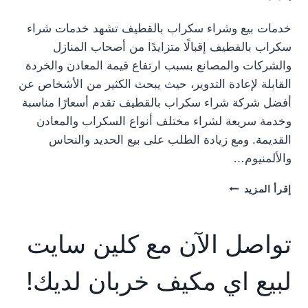
خدمات بيع وشراء سكراب بالقطيف تشهد خدمات شراء
سكراب بالقطيف إقبالًا متزايدًا من أصحاب المنازل
والشركات والمصانع بسبب ارتفاع قيمة المعادن والخردة
القابلة لإعادة التدوير، حيث يبحث الكثير من الأشخاص عن
أفضل شركة شراء سكراب بالقطيف تقدم أسعارًا مناسبة
وخدمة سريعة لشراء مختلف أنواع السكراب والمعادن
القديمة. ومع زيادة الطلب على بيع الحديد والنحاس
والألمنيوم…
شراء
إقرأ المزيد
سكراب
في
القطيف
تواصل الآن مع كلين سايت
0561914172
☎️ نشتري
لبيع اي مكيف خربان لديك!
حديد
والمنيوم
ونحاس