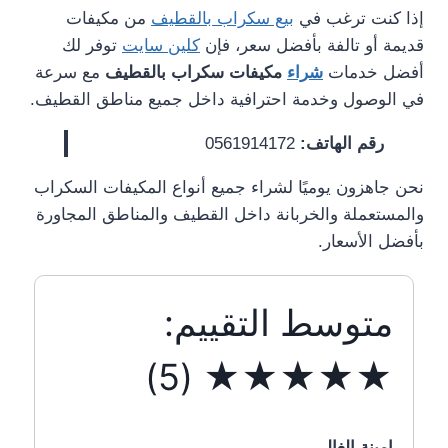
بالقطيفحقين
إذا كنت ترغب في
بيع سكراب بالقطيف
من مكيفات
الخردة
قديمة أو تالفة بأفضل سعر، فإن
كلين سايت
توفر لك
بالقطيفشراء
أفضل خدمات
شراء
مكيفات سكراب بالقطيف
مع سرعة
المنيوم
سكراب
في الوصول وخدمة احترافية داخل جميع مناطق القطيف.
القطيفشراء
حديد
رقم الهاتف:
0561914172
سكراب
القطيفشراء
نحن جاهزون يوميًا لشراء جميع أنواع المكيفات السكراب
سيارات
والمستعملة والخربانة داخل القطيف والمناطق المجاورة
سكراب
بأفضل الأسعار.
بالقطيفشراء
مكيفات
سكراب
بالقطيف
متوسط التقييم:
0561914172
-
★★★★★ (5)
نشتري
المكيفات
الخربانة
شراء
نحاس
امينة الغالي