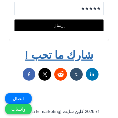
CONST
HIDEBTN
=
EL.QUERYSELECTOR('.HIDE-
إرسال
TAGS');
CONST
MORETAGS
=
EL.QUERYSELECTOR('.MORE-
شارك ما تحب !
TAGS');
IF(SHOWBTN
&&
HIDEBTN
&&
MORETAGS)
{
WBTN.ADDEVENTLISTENER('CLICK',FUNCTION()
اتصال
{
MORETAGS.STYLE.DISPLAY='INLINE';
واتساب
SHOWBTN.STYLE.DISPLAY='NONE';
© 2026 كلين سايت {Rotana E-marketing}
HIDEBTN.STYLE.DISPLAY='INLINE';