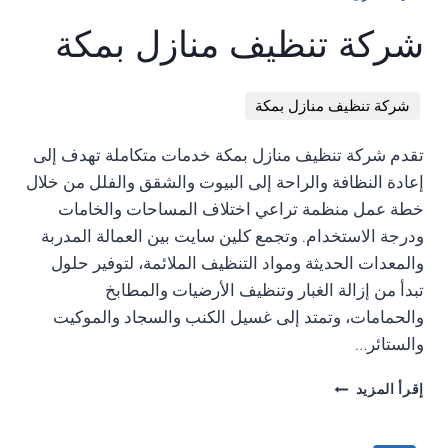
{
CONST
شركة تنظيف منازل بمكة
SHOWBTN
=
EL.QUERYSELECTOR('.SHOW-
شركة تنظيف منازل بمكة
MORE');
CONST
HIDEBTN
تقدم شركة تنظيف منازل بمكة خدمات متكاملة تهدف إلى
=
إعادة النظافة والراحة إلى البيوت والشقق والفلل من خلال
EL.QUERYSELECTOR('.HIDE-
خطة عمل منظمة تراعي اختلاف المساحات والخامات
TAGS');
CONST
ودرجة الاستخدام. وتجمع كلين سايت بين العمالة المدربة
MORETAGS
والمعدات الحديثة ومواد التنظيف الملائمة، لتوفير حلول
=
تبدأ من إزالة الغبار وتنظيف الأرضيات والمطابخ
EL.QUERYSELECTOR('.MORE-
والحمامات، وتمتد إلى غسيل الكنب والسجاد والموكيت
TAGS');
IF(SHOWBTN
والستائر…
&&
HIDEBTN
شركة
إقرأ المزيد
&&
تنظيف
MORETAGS)
منازل
{
بمكةشركة