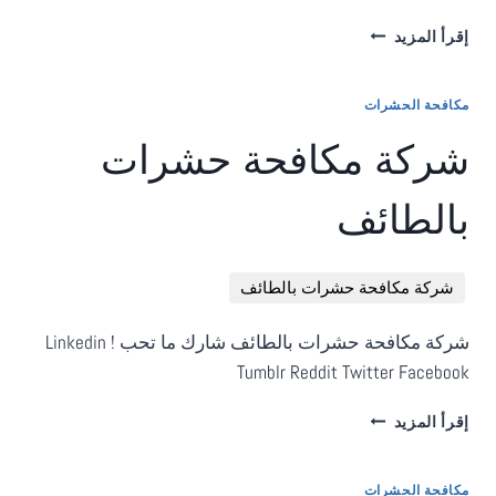
شركة
إقرأ المزيد
مكافحة
حشرات
بالرياضشركة
مكافحة الحشرات
مكافحة
شركة مكافحة حشرات
حشرات
بالرياض
DOCUMENT.ADDEVENTLISTENER('DOMCONTENTLOADED',
بالطائف
FUNCTION()
{
CONST
شركة مكافحة حشرات بالطائف
WRAPPER
=
DOCUMENT.QUERYSELECTORALL('.CUSTOM-
شركة مكافحة حشرات بالطائف شارك ما تحب ! Linkedin
TAGS-
Tumblr Reddit Twitter Facebook
WRAPPER');
WRAPPER.FOREACH(FUNCTION(EL)
شركة
إقرأ المزيد
{
مكافحة
CONST
حشرات
SHOWBTN
بالطائفشركة
مكافحة الحشرات