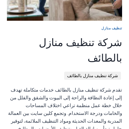
HIDEBTN.STYLE.DISPLAY='NONE';
DOCUMENT.QUERYSELECTORALL('.CUSTOM-
SHOWBTN.STYLE.DISPLAY='INLINE';
TAGS-
});
WRAPPER');
}
WRAPPER.FOREACH(FUNCTION(EL)
});
تنظيف منازل
{
});
CONST
شركة تنظيف منازل
SHOWBTN
=
بالطائف
EL.QUERYSELECTOR('.SHOW-
MORE');
CONST
HIDEBTN
شركة تنظيف منازل بالطائف
=
EL.QUERYSELECTOR('.HIDE-
تقدم شركة تنظيف منازل بالطائف خدمات متكاملة تهدف
TAGS');
CONST
إلى إعادة النظافة والراحة إلى البيوت والشقق والفلل من
MORETAGS
خلال خطة عمل منظمة تراعي اختلاف المساحات
=
والخامات ودرجة الاستخدام. وتجمع كلين سايت بين العمالة
EL.QUERYSELECTOR('.MORE-
المدربة والمعدات الحديثة ومواد التنظيف الملائمة، لتوفير
TAGS');
IF(SHOWBTN
حلول تبدأ من إزالة الغبار وتنظيف الأرضيات والمطابخ