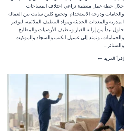
TAGS');
خلال خطة عمل منظمة تراعي اختلاف المساحات
HIDEBTN.ADDEVENTLISTENER('CLICK',FUNCTION()
CONST
{
والخامات ودرجة الاستخدام. وتجمع كلين سايت بين العمالة
MORETAGS
MORETAGS.STYLE.DISPLAY='NONE';
المدربة والمعدات الحديثة ومواد التنظيف الملائمة، لتوفير
=
HIDEBTN.STYLE.DISPLAY='NONE';
EL.QUERYSELECTOR('.MORE-
حلول تبدأ من إزالة الغبار وتنظيف الأرضيات والمطابخ
SHOWBTN.STYLE.DISPLAY='INLINE';
TAGS');
});
والحمامات، وتمتد إلى غسيل الكنب والسجاد والموكيت
IF(SHOWBTN
}
والستائر…
&&
});
HIDEBTN
});
شركة
&&
إقرأ المزيد
تنظيف
MORETAGS)
منازل
{
بالرياضشركة
SHOWBTN.ADDEVENTLISTENER('CLICK',FUNCTION()
تنظيف
{
منازل
MORETAGS.STYLE.DISPLAY='INLINE';
بالرياض
SHOWBTN.STYLE.DISPLAY='NONE';
DOCUMENT.ADDEVENTLISTENER('DOMCONTENTLOADED',
HIDEBTN.STYLE.DISPLAY='INLINE';
FUNCTION()
});
{
HIDEBTN.ADDEVENTLISTENER('CLICK',FUNCTION()
CONST
{
WRAPPER
MORETAGS.STYLE.DISPLAY='NONE';
=